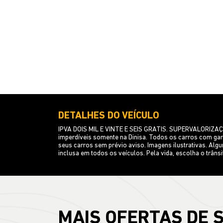
DETALHES DO VEÍCULO
IPVA DOIS MIL E VINTE E SEIS GRATIS. SUPERVALORI
imperdíveis somente na Dinisa. Todos os carros com garan
seus carros sem prévio aviso. Imagens ilustrativas. Al
inclusa em todos os veículos. Pela vida, escolha o trânsi
MAIS OFERTAS DE 