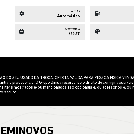
Câmbio
Automático
Ano/Modelo
/2027
ZAÇAO DO SEU USADO DA TROCA. OFERTA VALIDA PARA PESSOA FISICA VEND
tia e procedência. O Grupo Dinisa reserva-se o direito de corrigir possíveis 
guns itens mostrados e/ou mencionados são opcionais e/ou acessórios e/ou r
to seguro.
SEMINOVOS