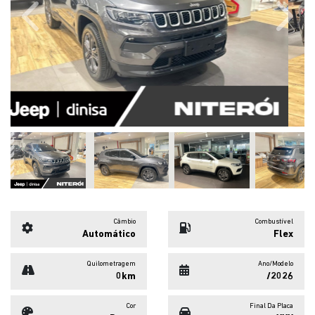
Previous
Next
Câmbio
Combustível
Automático
Flex
Quilometragem
Ano/Modelo
0km
/2026
Cor
Final Da Placa