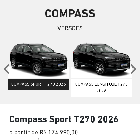
COMPASS
VERSÕES
Anterior
P
COMPASS SPORT T270 2026
COMPASS LONGITUDE T270
2026
Compass Sport T270 2026
a partir de R$ 174.990,00