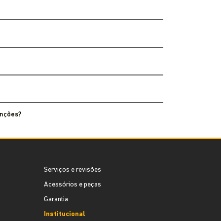
enções?
Serviços e revisões
Acessórios e peças
Garantia
Institucional