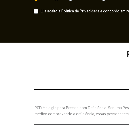
Li e aceito a
Política de Privacidade
e concordo em re
PCD é a sigla para Pessoa com Deficiência. Ser uma Pes
médico comprovando a deficiência, essas pessoas tem di