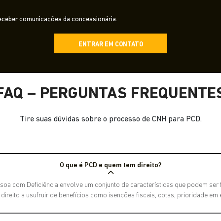
ceber comunicações da concessionária.
ENTRAR EM CONTATO
FAQ – PERGUNTAS FREQUENTE
Tire suas dúvidas sobre o processo de CNH para PCD.
O que é PCD e quem tem direito?
soa com Deficiência envolve um conjunto de características que podem ser fí
reito a usufruir de benefícios como isenções fiscais, cotas, prioridade em 