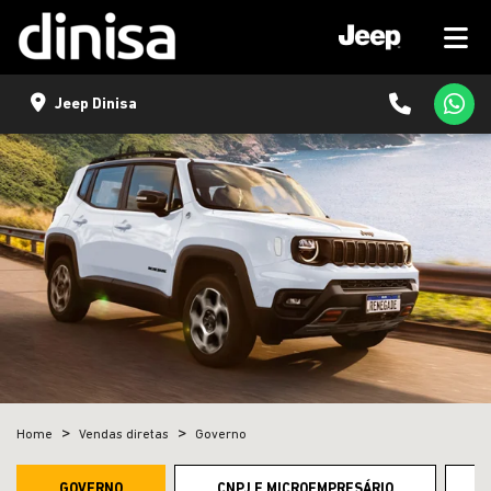
Jeep Dinisa
Home
Vendas diretas
Governo
GOVERNO
CNPJ E MICROEMPRESÁRIO