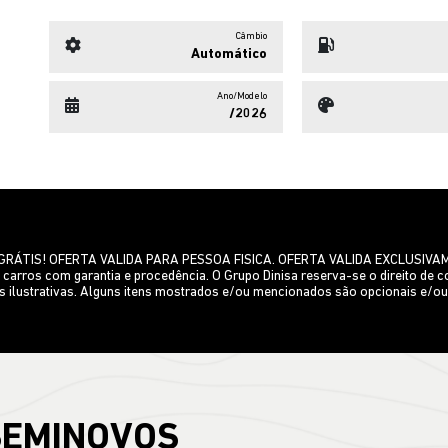
Câmbio
Automático
Ano/Modelo
/2026
O GRÁTIS! OFERTA VALIDA PARA PESSOA FISICA. OFERTA VALIDA EXCLUSI
arros com garantia e procedência. O Grupo Dinisa reserva-se o direito de corr
s ilustrativas. Alguns itens mostrados e/ou mencionados são opcionais e/ou
SEMINOVOS