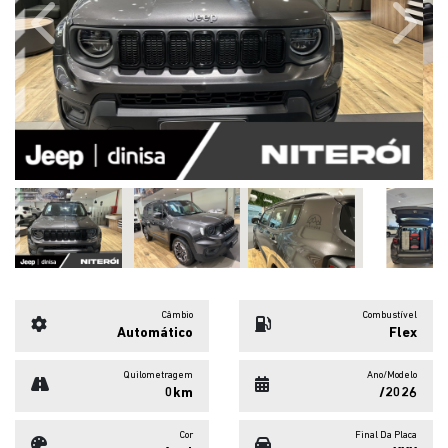
Previous
Next
Câmbio
Combustível
Automático
Flex
Quilometragem
Ano/Modelo
0km
/2026
Cor
Final Da Placa