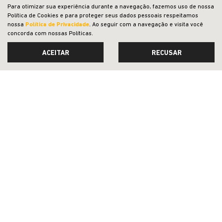
Para otimizar sua experiência durante a navegação, fazemos uso de nossa
Política de Cookies e para proteger seus dados pessoais respeitamos
CNPJ: 07.908.525/0001-79
nossa
Política de Privacidade
. Ao seguir com a navegação e visita você
concorda com nossas Políticas.
ACEITAR
RECUSAR
OFERTAS
NOVOS
VENDAS DIRETAS
JEEP ACESSÍVEL
SOLUÇÕES FINANCEIRAS
SEMINOVOS
PÓS-VENDAS
INSTITUCIONAL
COMPARATIVO