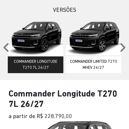
VERSÕES
Anterior
P
COMMANDER LONGITUDE
COMMANDER LIMITED T270
T270 7L 26/27
MHEV 26/27
Commander Longitude T270
7L 26/27
a partir de R$ 228.790,00