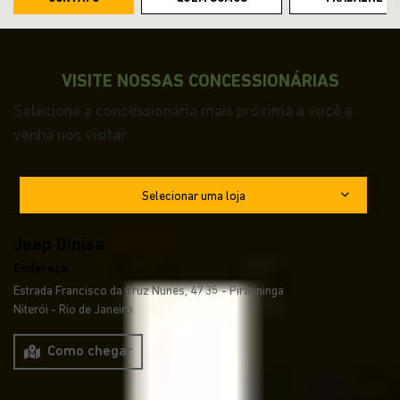
VISITE NOSSAS CONCESSIONÁRIAS
Selecione a concessionária mais próxima a você e
venha nos visitar.
Selecionar uma loja
Jeep Dinisa
Endereço
Estrada Francisco da Cruz Nunes, 4735 - Piratininga
Niterói - Rio de Janeiro
Como chegar