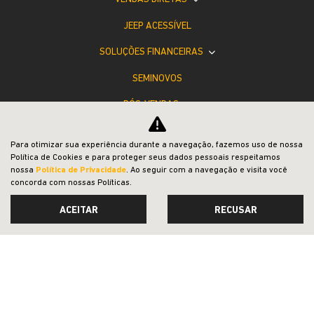
JEEP ACESSÍVEL
SOLUÇÕES FINANCEIRAS
SEMINOVOS
PÓS-VENDAS
INSTITUCIONAL
Para otimizar sua experiência durante a navegação, fazemos uso de nossa
COMPARATIVO
Política de Cookies e para proteger seus dados pessoais respeitamos
nossa
Política de Privacidade
. Ao seguir com a navegação e visita você
concorda com nossas Políticas.
ACEITAR
RECUSAR
Desacelere. Seu bem maior é a vida.