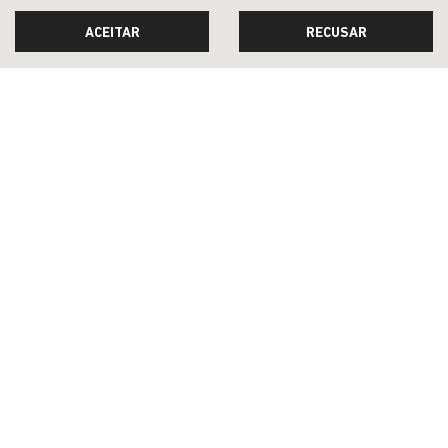
ACEITAR
RECUSAR
JEEP ACESSÍVEL
SOLUÇÕES FINANCEIRAS
SEMINOVOS
PÓS-VENDAS
INSTITUCIONAL
COMPARATIVO
Desacelere. Seu bem maior é a vida.