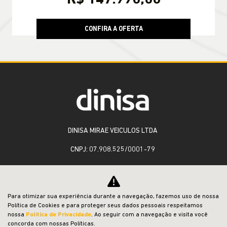
CONFIRA A OFERTA
DINISA MIRAE VEICULOS LTDA
CNPJ: 07.908.525/0001-79
OFERTAS
Para otimizar sua experiência durante a navegação, fazemos uso de nossa
Política de Cookies e para proteger seus dados pessoais respeitamos
NOVOS
nossa
Política de Privacidade
. Ao seguir com a navegação e visita você
concorda com nossas Políticas.
VENDAS DIRETAS