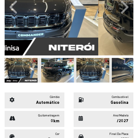
Previous
Next
Câmbio
Combustível
Automático
Gasolina
Quilometragem
Ano/Modelo
0km
/2027
Cor
Final Da Placa