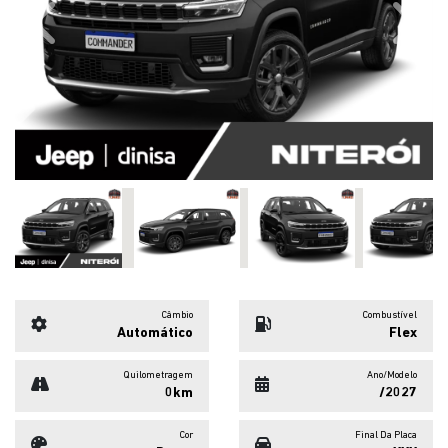
Previous
Next
Câmbio
Combustível
Automático
Flex
Quilometragem
Ano/Modelo
0km
/2027
Cor
Final Da Placa