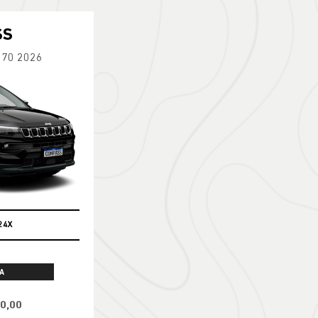
SS
270 2026
24X
A
90,00