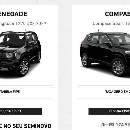
ENEGADE
COMPA
ngitude T270 4X2 2027
Compass Sport T
TABELA FIPE
TAXA ZERO EM 
PESSOA FÍSICA
PESSOA FÍSIC
De: R$ 174.9
OVO