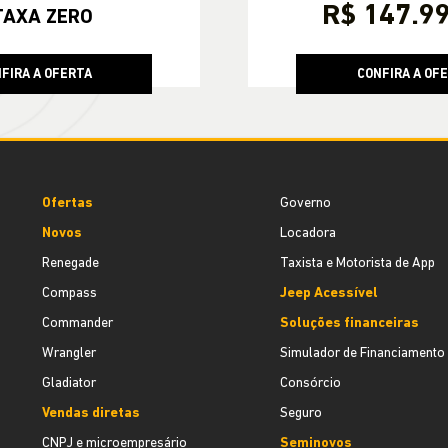
R$ 147.9
TAXA ZERO
FIRA A OFERTA
CONFIRA A OF
Ofertas
Governo
Novos
Locadora
Renegade
Taxista e Motorista de App
Compass
Jeep Acessível
Commander
Soluções financeiras
Wrangler
Simulador de Financiamento
Gladiator
Consórcio
Vendas diretas
Seguro
CNPJ e microempresário
Seminovos