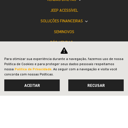
JEEP ACESSÍVEL
SOLUÇÕES FINANCEIRAS
SEMINOVOS
PÓS-VENDAS
INSTITUCIONAL
Para otimizar sua experiência durante a navegação, fazemos uso de nossa
COMPARATIVO
Política de Cookies e para proteger seus dados pessoais respeitamos
nossa
Política de Privacidade
. Ao seguir com a navegação e visita você
concorda com nossas Políticas.
ACEITAR
RECUSAR
Desacelere. Seu bem maior é a vida.