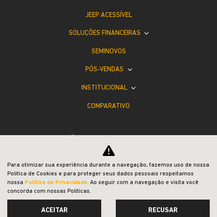
VENDAS DIRETAS
JEEP ACESSÍVEL
SOLUÇÕES FINANCEIRAS
SEMINOVOS
PÓS-VENDAS
INSTITUCIONAL
COMPARATIVO
Para otimizar sua experiência durante a navegação, fazemos uso de nossa
Política de Cookies e para proteger seus dados pessoais respeitamos
nossa
Política de Privacidade
. Ao seguir com a navegação e visita você
concorda com nossas Políticas.
Desacelere. Seu bem maior é a vida.
ACEITAR
RECUSAR