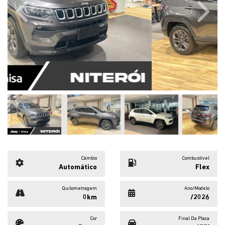
Previous
Next
Câmbio
Combustível
Automático
Flex
Quilometragem
Ano/Modelo
0km
/2026
Cor
Final Da Placa