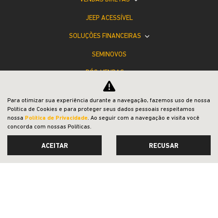
JEEP ACESSÍVEL
SOLUÇÕES FINANCEIRAS
SEMINOVOS
PÓS-VENDAS
INSTITUCIONAL
Para otimizar sua experiência durante a navegação, fazemos uso de nossa
COMPARATIVO
Política de Cookies e para proteger seus dados pessoais respeitamos
nossa
Política de Privacidade
. Ao seguir com a navegação e visita você
concorda com nossas Políticas.
ACEITAR
RECUSAR
Desacelere. Seu bem maior é a vida.