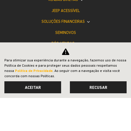
JEEP ACESSÍVEL
SOLUÇÕES FINANCEIRAS
SEMINOVOS
PÓS-VENDAS
INSTITUCIONAL
Para otimizar sua experiência durante a navegação, fazemos uso de nossa
COMPARATIVO
Política de Cookies e para proteger seus dados pessoais respeitamos
nossa
Política de Privacidade
. Ao seguir com a navegação e visita você
concorda com nossas Políticas.
ACEITAR
RECUSAR
Desacelere. Seu bem maior é a vida.