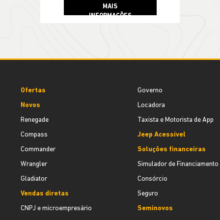
Ofertas
Governo
Novos
Locadora
Renegade
Taxista e Motorista de App
Compass
Jeep Acessível
Commander
Soluções financeiras
Wrangler
Simulador de Financiamento
Gladiator
Consórcio
Vendas diretas
Seguro
CNPJ e microempresário
Seminovos