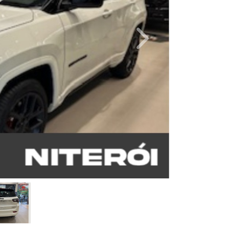
Next
Combustível
Quilometragem
Gasolina
0km
Cor
Final Da Placa
Preto
XXX