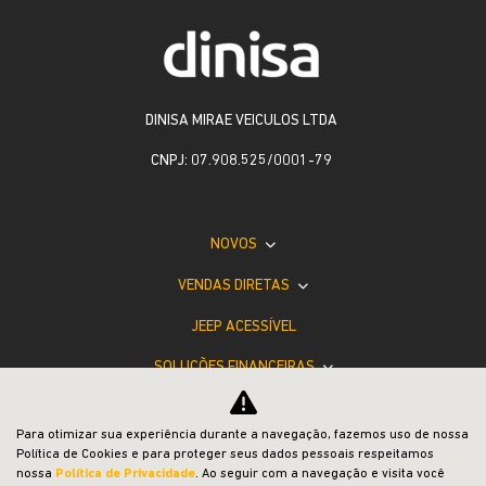
DINISA MIRAE VEICULOS LTDA
CNPJ: 07.908.525/0001-79
NOVOS
VENDAS DIRETAS
JEEP ACESSÍVEL
SOLUÇÕES FINANCEIRAS
SEMINOVOS
Para otimizar sua experiência durante a navegação, fazemos uso de nossa
PÓS-VENDAS
Política de Cookies e para proteger seus dados pessoais respeitamos
nossa
Política de Privacidade
. Ao seguir com a navegação e visita você