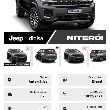
Previous
Next
Câmbio
Combustível
Automático
Diesel
Quilometragem
Ano/Modelo
0km
2022/2027
Cor
Final Da Placa